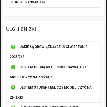
JEDNEJ TRANSAKCJI?
ULGI I ZNIŻKI
help
JAKIE SĄ OBOWIĄZUJĄCE ULGI W SEZONIE
2025/26?
help
JESTEM OSOBĄ NIEPEŁNOSPRAWNĄ, CZY
MOGĘ LICZYĆ NA ZNIŻKĘ?
help
JESTEM STUDENTEM, CZY MOGĘ LICZYĆ NA
ZNIŻKĘ?