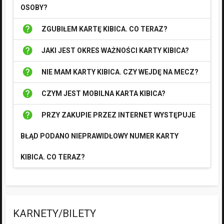
OSOBY?
help
ZGUBIŁEM KARTĘ KIBICA. CO TERAZ?
help
JAKI JEST OKRES WAŻNOŚCI KARTY KIBICA?
help
NIE MAM KARTY KIBICA. CZY WEJDĘ NA MECZ?
help
CZYM JEST MOBILNA KARTA KIBICA?
help
PRZY ZAKUPIE PRZEZ INTERNET WYSTĘPUJE
BŁĄD PODANO NIEPRAWIDŁOWY NUMER KARTY
KIBICA. CO TERAZ?
KARNETY/BILETY