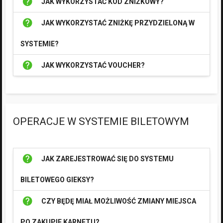
help
JAK WYKORZYSTAĆ KOD ZNIŻKOWY?
help
JAK WYKORZYSTAĆ ZNIŻKĘ PRZYDZIELONĄ W
SYSTEMIE?
help
JAK WYKORZYSTAĆ VOUCHER?
OPERACJE W SYSTEMIE BILETOWYM
help
JAK ZAREJESTROWAĆ SIĘ DO SYSTEMU
BILETOWEGO GIEKSY?
help
CZY BĘDĘ MIAŁ MOŻLIWOŚĆ ZMIANY MIEJSCA
PO ZAKUPIE KARNETU?