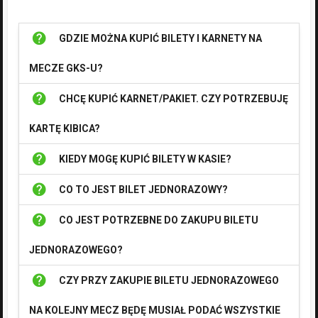
help
GDZIE MOŻNA KUPIĆ BILETY I KARNETY NA
MECZE GKS-U?
help
CHCĘ KUPIĆ KARNET/PAKIET. CZY POTRZEBUJĘ
KARTĘ KIBICA?
help
KIEDY MOGĘ KUPIĆ BILETY W KASIE?
help
CO TO JEST BILET JEDNORAZOWY?
help
CO JEST POTRZEBNE DO ZAKUPU BILETU
JEDNORAZOWEGO?
help
CZY PRZY ZAKUPIE BILETU JEDNORAZOWEGO
NA KOLEJNY MECZ BĘDĘ MUSIAŁ PODAĆ WSZYSTKIE