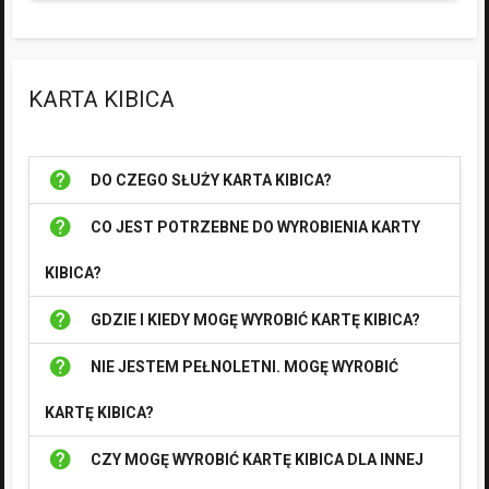
KARTA KIBICA
help
DO CZEGO SŁUŻY KARTA KIBICA?
help
CO JEST POTRZEBNE DO WYROBIENIA KARTY
KIBICA?
help
GDZIE I KIEDY MOGĘ WYROBIĆ KARTĘ KIBICA?
help
NIE JESTEM PEŁNOLETNI. MOGĘ WYROBIĆ
KARTĘ KIBICA?
help
CZY MOGĘ WYROBIĆ KARTĘ KIBICA DLA INNEJ