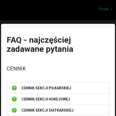
Polski
arrow_drop_down
FAQ - najczęściej
zadawane pytania
CENNIK
help
CENNIK SEKCJI PIŁKARSKIEJ
help
CENNIK SEKCJI HOKEJOWEJ
help
CENNIK SEKCJI SIATKARSKIEJ