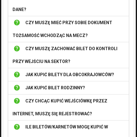
DANE?
help
CZY MUSZĘ MIEĆ PRZY SOBIE DOKUMENT
TOŻSAMOŚĆ WCHODZĄC NA MECZ?
help
CZY MUSZĘ ZACHOWAĆ BILET DO KONTROLI
PRZY WEJŚCIU NA SEKTOR?
help
JAK KUPIĆ BILETY DLA OBCOKRAJOWCÓW?
help
JAK KUPIĆ BILET RODZINNY?
help
CZY CHCĄC KUPIĆ WEJŚCIÓWKĘ PRZEZ
INTERNET, MUSZĘ SIĘ REJESTROWAĆ?
help
ILE BILETÓW/KARNETÓW MOGĘ KUPIĆ W